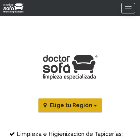
TOG
NAV
Elige tu Región
Limpieza e Higienización de Tapicerías;